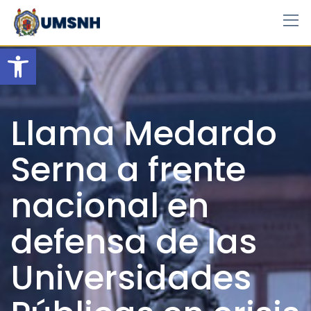
Skip
to
content
Open toolbar
Llama Medardo
Serna a frente
nacional en
defensa de las
Universidades