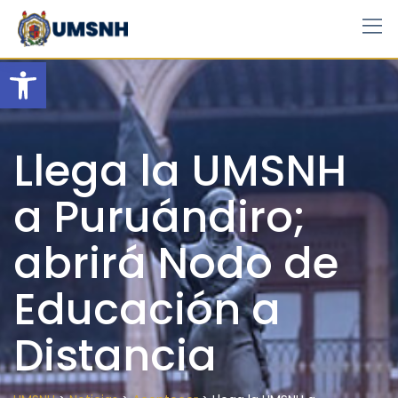
Skip
to
content
Open toolbar
Llega la UMSNH
a Puruándiro;
abrirá Nodo de
Educación a
Distancia