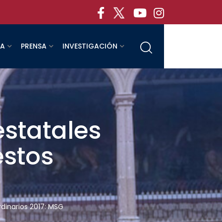
RA
PRENSA
INVESTIGACIÓN
estatales
estos
dinarios 2017: MSG