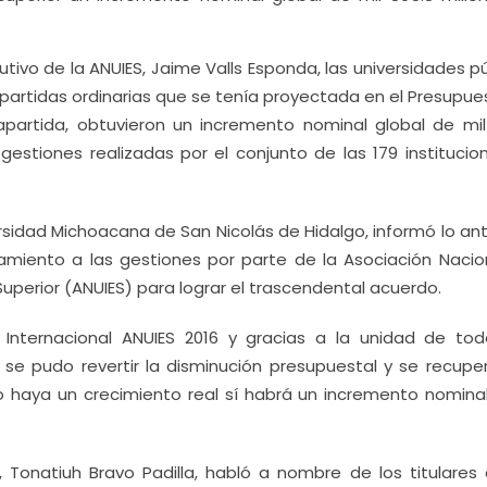
cutivo de la ANUIES, Jaime Valls Esponda, las universidades p
s partidas ordinarias que se tenía proyectada en el Presupu
apartida, obtuvieron un incremento nominal global de mil
estiones realizadas por el conjunto de las 179 institucio
sidad Michoacana de San Nicolás de Hidalgo, informó lo ant
miento a las gestiones por parte de la Asociación Nacio
uperior (ANUIES) para lograr el trascendental acuerdo.
a Internacional ANUIES 2016 y gracias a la unidad de tod
 se pudo revertir la disminución presupuestal y se recuper
 no haya un crecimiento real sí habrá un incremento nominal
, Tonatiuh Bravo Padilla, habló a nombre de los titulares 