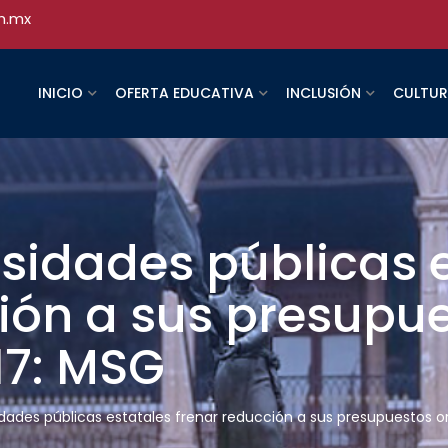
h.mx
INICIO
OFERTA EDUCATIVA
INCLUSIÓN
CULTU
sidades públicas 
ión a sus presupu
17: MSG
dades públicas estatales frenar reducción a sus presupuestos or