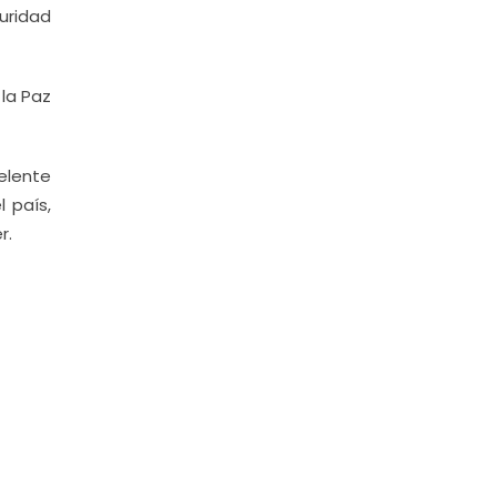
uridad
la Paz
elente
 país,
r.