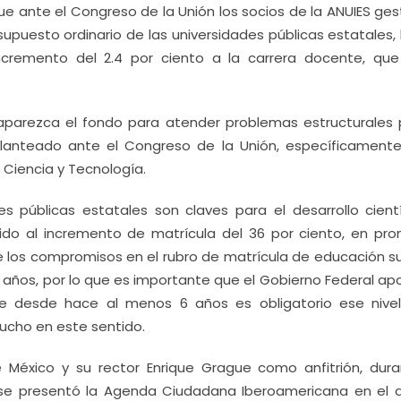
ue ante el Congreso de la Unión los socios de la ANUIES ge
supuesto ordinario de las universidades públicas estatales,
ncremento del 2.4 por ciento a la carrera docente, que
aparezca el fondo para atender problemas estructurales 
anteado ante el Congreso de la Unión, específicamente
 Ciencia y Tecnología.
s públicas estatales son claves para el desarrollo cientí
uido al incremento de matrícula del 36 por ciento, en pro
 los compromisos en el rubro de matrícula de educación su
3 años, por lo que es importante que el Gobierno Federal ap
e desde hace al menos 6 años es obligatorio ese nivel
ucho en este sentido.
México y su rector Enrique Grague como anfitrión, dura
, se presentó la Agenda Ciudadana Iberoamericana en el 