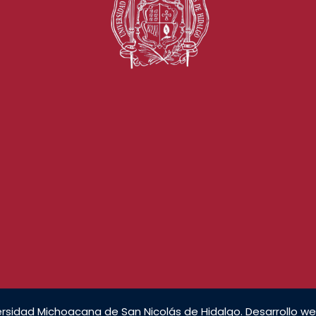
rsidad Michoacana de San Nicolás de Hidalgo. Desarrollo we