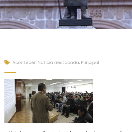
Acontecer
,
Noticia destacada
,
Principal