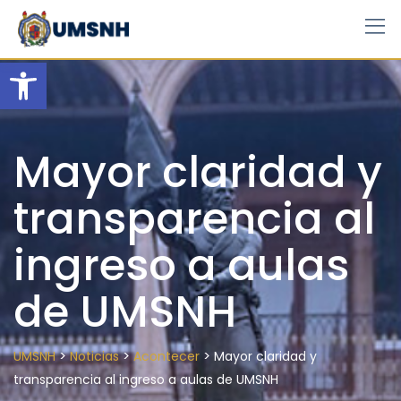
Skip
to
content
Open toolbar
Mayor claridad y
transparencia al
ingreso a aulas
de UMSNH
>
>
>
UMSNH
Noticias
Acontecer
Mayor claridad y
transparencia al ingreso a aulas de UMSNH