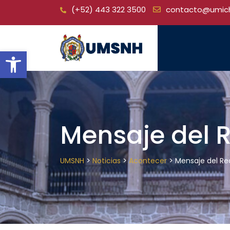
Skip
(+52) 443 322 3500
contacto@umic
to
content
Open toolbar
Mensaje del 
>
>
>
UMSNH
Noticias
Acontecer
Mensaje del Re