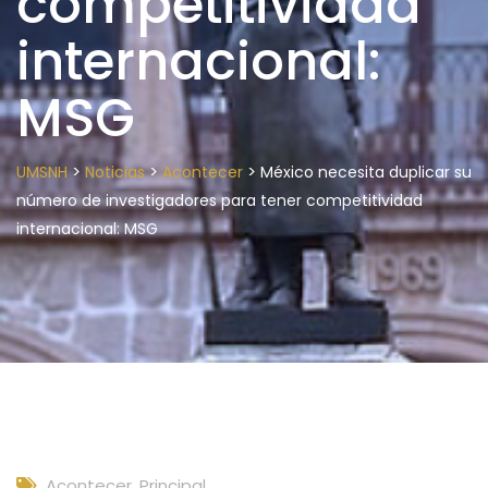
competitividad
internacional:
MSG
>
>
>
UMSNH
Noticias
Acontecer
México necesita duplicar su
número de investigadores para tener competitividad
internacional: MSG
Acontecer
,
Principal