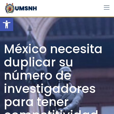
Skip
to
content
Open toolbar
México necesita
duplicar su
número de
investigadores
para tener