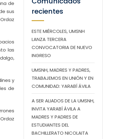
Comunicados
ana de
recientes
 de sus
a Ordaz
ESTE MIÉRCOLES, UMSNH
LANZA TERCERA
pacios
CONVOCATORIA DE NUEVO
to las
INGRESO
dalgo,
UMSNH, MADRES Y PADRES,
TRABAJEMOS EN UNIÓN Y EN
dines y
COMUNIDAD: YARABÍ ÁVILA
des de
A SER ALIADOS DE LA UMSNH,
INVITA YARABÍ ÁVILA A
arrones
MADRES Y PADRES DE
 Ordaz
ESTUDIANTES DEL
BACHILLERATO NICOLAITA