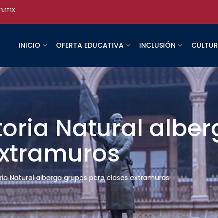
h.mx
INICIO
OFERTA EDUCATIVA
INCLUSIÓN
CULTU
oria Natural albe
extramuros
ria Natural alberga grupos para clases extramuros