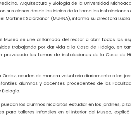
dicina, Arquitectura y Biología de la Universidad Michoac
n sus clases desde los inicios de la toma las instalaciones
el Martínez Solórzano” (MUHNA), informa su directora Lucil
l Museo se une al llamado del rector a abrir todos los es
unidos trabajando por dar vida a la Casa de Hidalgo, en tan
n provocado las tomas de instalaciones de la Casa de Hi
la Ordaz, acuden de manera voluntaria diariamente a los jar
 infantiles alumnos y docentes procedentes de las Faculta
 Biología.
 puedan los alumnos nicolaitas estudiar en los jardines, piz
 para talleres infantiles en el interior del Museo, explicó