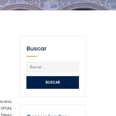
Buscar
Buscar:
oacana,
l SPUM,
 Pérez