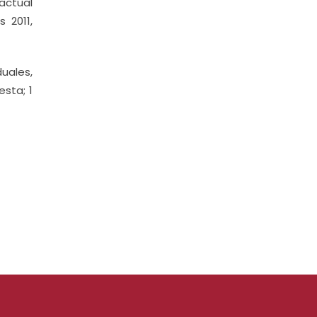
actual
 2011,
uales,
sta; 1