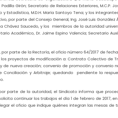
Padilla Girón; Secretario de Relaciones Exteriores, M.C.P. Jo
 y Estadística, M.D.H. María Santoyo Tena; y los integrante
o, por parte del Consejo General, Ing. José Luis González 
a Chávez Saucedo, y los miembros de la autoridad universi
ario Académico, Dr. Jaime Espino Valencia; Secretario Auxili
por parte de la Rectoría, el oficio número 64/2017 de fech
los proyectos de modificación a: Contrato Colectivo de Tr
s y de nueva creación; convenio de promoción y convenio 
e Conciliación y Arbitraje; quedando pendiente la respue
o.
por parte de la autoridad, el Sindicato informa que proce
olicita continuar los trabajos el día 1 de febrero de 2017, e
llegar el oficio que indique quiénes integran las mesas de 