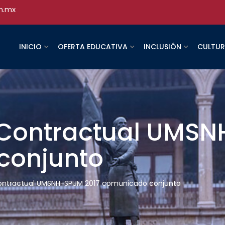
h.mx
INICIO
OFERTA EDUCATIVA
INCLUSIÓN
CULTU
Contractual UMSN
conjunto
ontractual UMSNH-SPUM 2017 comunicado conjunto