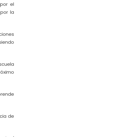
por el
por la
aciones
siendo
Escuela
róximo
sprende
ncia de