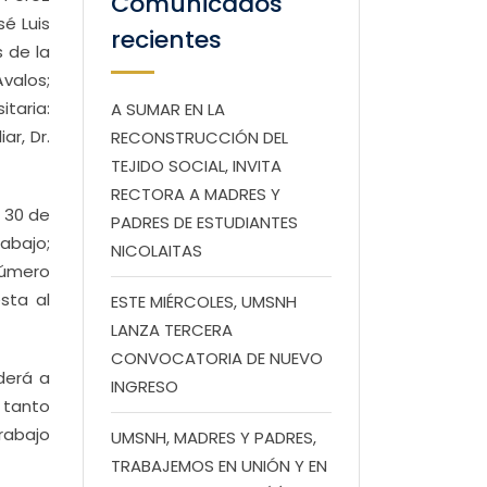
Comunicados
sé Luis
recientes
s de la
Ávalos;
taria:
A SUMAR EN LA
ar, Dr.
RECONSTRUCCIÓN DEL
TEJIDO SOCIAL, INVITA
RECTORA A MADRES Y
a 30 de
PADRES DE ESTUDIANTES
abajo;
NICOLAITAS
número
sta al
ESTE MIÉRCOLES, UMSNH
LANZA TERCERA
CONVOCATORIA DE NUEVO
derá a
INGRESO
n tanto
trabajo
UMSNH, MADRES Y PADRES,
TRABAJEMOS EN UNIÓN Y EN