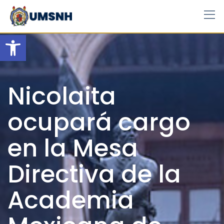
Skip
to
content
Open toolbar
Nicolaita
ocupará cargo
en la Mesa
Directiva de la
Academia