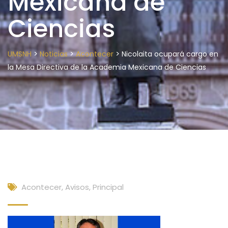
Mexicana de
Ciencias
>
>
>
UMSNH
Noticias
Acontecer
Nicolaita ocupará cargo en
la Mesa Directiva de la Academia Mexicana de Ciencias
Acontecer
,
Avisos
,
Principal