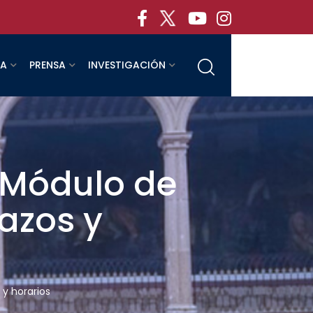
RA
PRENSA
INVESTIGACIÓN
l Módulo de
lazos y
 y horarios