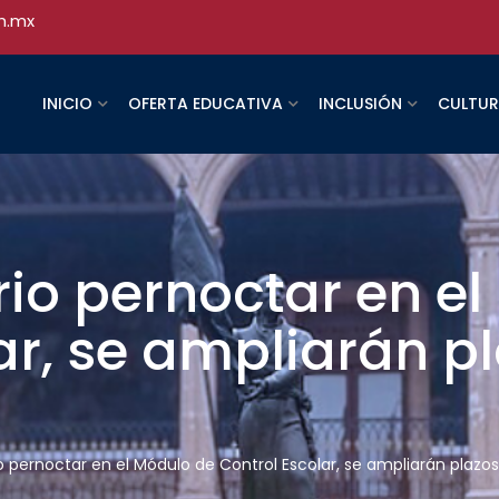
h.mx
INICIO
OFERTA EDUCATIVA
INCLUSIÓN
CULTU
io pernoctar en e
ar, se ampliarán p
 pernoctar en el Módulo de Control Escolar, se ampliarán plazos