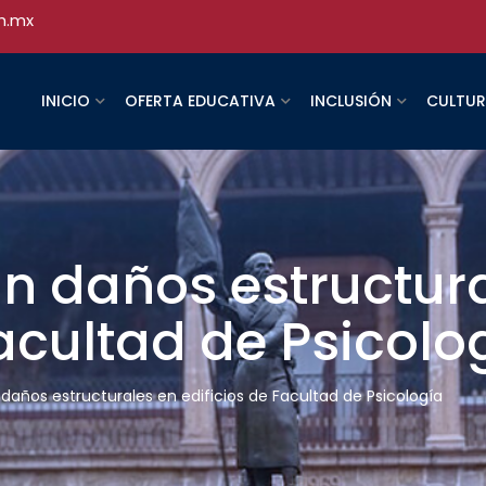
h.mx
INICIO
OFERTA EDUCATIVA
INCLUSIÓN
CULTU
n daños estructur
Facultad de Psicolo
daños estructurales en edificios de Facultad de Psicología