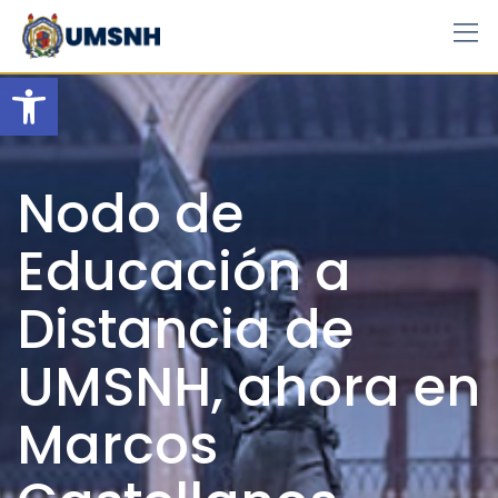
Skip
to
content
Open toolbar
Nodo de
Educación a
Distancia de
UMSNH, ahora en
Marcos