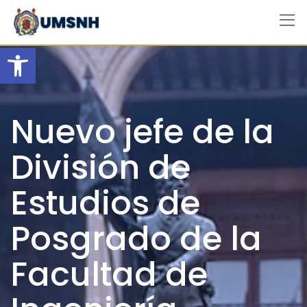
Skip
to
content
Open toolbar
Nuevo jefe de la
División de
Estudios de
Posgrado de la
Facultad de