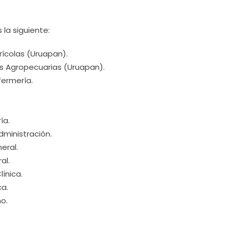
 la siguiente:
rícolas (Uruapan).
as Agropecuarias (Uruapan).
ermería.
ía.
dministración.
eral.
al.
ínica.
ca.
o.