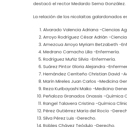
destacó el rector Medardo Serna González.
La relación de los nicolaitas galardonados es
Alvarado Valencia Adriana -Ciencias Ag
Arroyo Rodríguez César Adrián -Cienci
Amezcua Arroyo Myriam Betzabeth -Enf
Medrano Camacho Lilia -Enfermería.
Rodríguez Muñiz Silvia -Enfermería.
Suárez Pintor Gloria Alejandra -Enfermer
Hernández Cerriteño Christian David -A
Marín Mireles Juan Carlos -Medicina Gen
Reza Kuribayashi Maiko -Medicina Gener
Peñaloza Granados Onassis -Química Cl
Rangel Talavera Cristina -Química Clíni
Pérez Gutiérrez María del Rocío -Derech
Silva Pérez Luis -Derecho.
Robles Chávez Teódulo -Derecho.