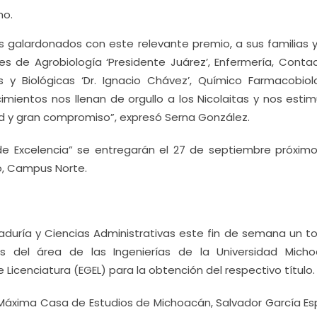
ho.
 galardonados con este relevante premio, a sus familias y
 de Agrobiología ‘Presidente Juárez’, Enfermería, Contad
s y Biológicas ‘Dr. Ignacio Chávez’, Químico Farmacobiol
imientos nos llenan de orgullo a los Nicolaitas y nos estim
d y gran compromiso”, expresó Serna González.
e Excelencia” se entregarán el 27 de septiembre próximo
o, Campus Norte.
taduría y Ciencias Administrativas este fin de semana un to
as del área de las Ingenierías de la Universidad Mich
Licenciatura (EGEL) para la obtención del respectivo título.
 Máxima Casa de Estudios de Michoacán, Salvador García Es