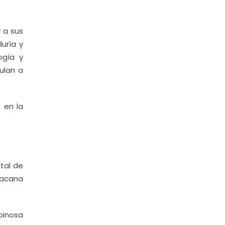
 a sus
uría y
ogía y
ulan a
 en la
tal de
oacana
pinosa