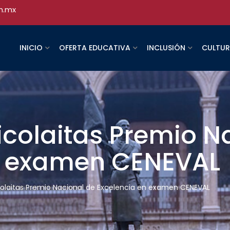
h.mx
INICIO
OFERTA EDUCATIVA
INCLUSIÓN
CULTU
icolaitas Premio N
n examen CENEVAL
colaitas Premio Nacional de Excelencia en examen CENEVAL