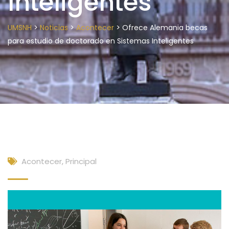
Inteligentes
>
>
>
UMSNH
Noticias
Acontecer
Ofrece Alemania becas
para estudio de doctorado en Sistemas Inteligentes
Acontecer
,
Principal