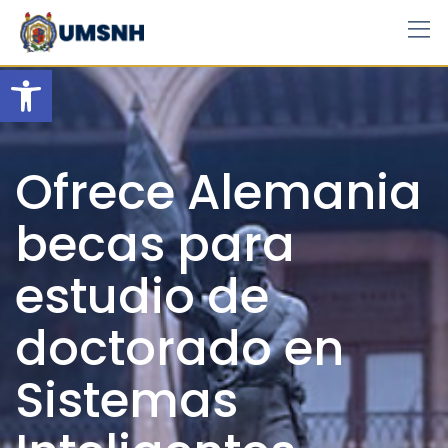
Skip
to
content
Open toolbar
Ofrece Alemania
becas para
estudio de
doctorado en
Sistemas