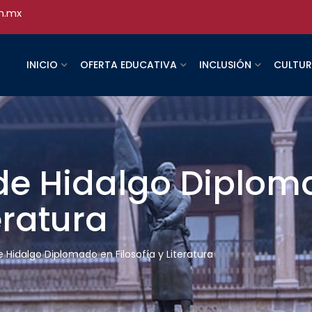
h.mx
INICIO
OFERTA EDUCATIVA
INCLUSIÓN
CULTU
de Hidalgo Diplom
teratura
Hidalgo Diplomado en Filosofía y Literatura