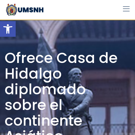
Skip
to
content
Open toolbar
Ofrece Casa de
Hidalgo
diplomado
sobre el
continente