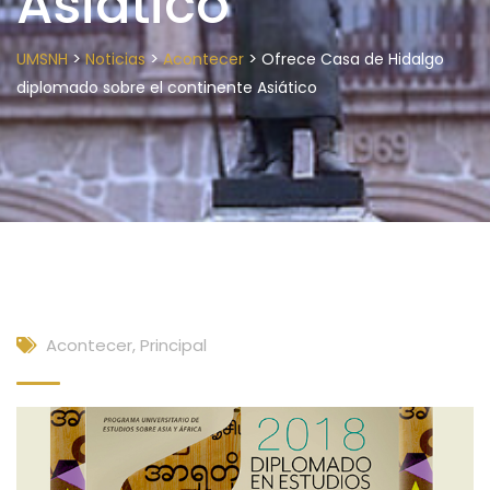
Asiático
>
>
>
UMSNH
Noticias
Acontecer
Ofrece Casa de Hidalgo
diplomado sobre el continente Asiático
Acontecer
,
Principal