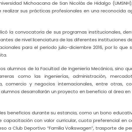
Universidad Michoacana de San Nicolás de Hidalgo (UMSNH),
e realizar sus prácticas profesionales en una reconocida a
có la convocatoria de sus programas institucionales, den
antes de nivel licenciatura de las diferentes instituciones de
cionales para el periodo julio-diciembre 2016, por lo que s
ita.
los alumnos de la Facultad de Ingeniería Mecánica, sino qu
reras como las ingenierías, administración, mercadot
ra, comercio y negocios internacionales, entre otras, c
 alumnos desarrollarán un proyecto en beneficio al área en
ples beneficios durante su estancia, como un bono educati
e capacitación con valor curricular, cuota preferencial en 
eso a Club Deportivo “Familia Volkswagen”, trasporte de pe