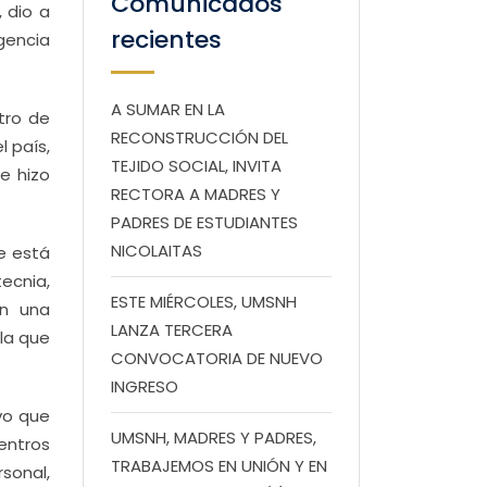
Comunicados
 dio a
recientes
gencia
A SUMAR EN LA
tro de
RECONSTRUCCIÓN DEL
l país,
TEJIDO SOCIAL, INVITA
e hizo
RECTORA A MADRES Y
PADRES DE ESTUDIANTES
NICOLAITAS
e está
ecnia,
ESTE MIÉRCOLES, UMSNH
on una
LANZA TERCERA
 la que
CONVOCATORIA DE NUEVO
INGRESO
vo que
UMSNH, MADRES Y PADRES,
centros
TRABAJEMOS EN UNIÓN Y EN
rsonal,