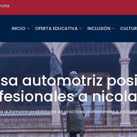
h.mx
INICIO
OFERTA EDUCATIVA
INCLUSIÓN
CULTU
sa automotriz posi
fesionales a nicola
 automotriz posibilidades de prácticas profesionales a nicolait