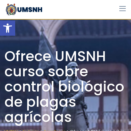
Skip
to
content
Open toolbar
Ofrece UMSNH
curso sobre
control biológico
de plagas
agrícolas