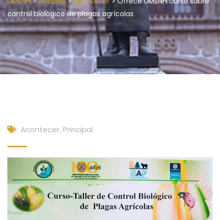
>
>
>
UMSNH
Noticias
Acontecer
Ofrece UMSNH curso sobre
control biológico de plagas agrícolas
Acontecer
,
Principal