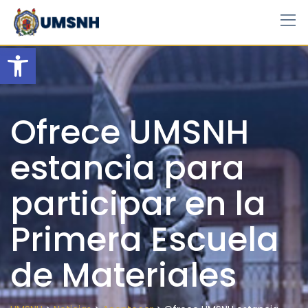
Skip
to
content
Open toolbar
Ofrece UMSNH
estancia para
participar en la
Primera Escuela
de Materiales