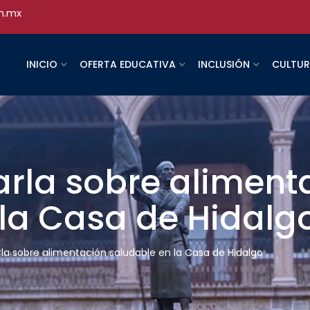
h.mx
INICIO
OFERTA EDUCATIVA
INCLUSIÓN
CULTU
arla sobre aliment
 la Casa de Hidalg
la sobre alimentación saludable en la Casa de Hidalgo