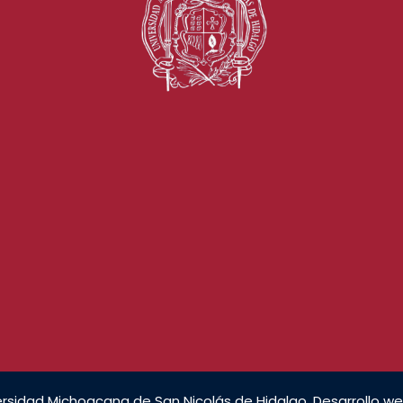
rsidad Michoacana de San Nicolás de Hidalgo. Desarrollo we