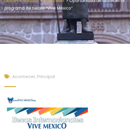
>
>
>
UMSNH
Noticias
Acontecer
Oportunidad de acceder al
programa de becas “Vive México”
Acontecer
,
Principal