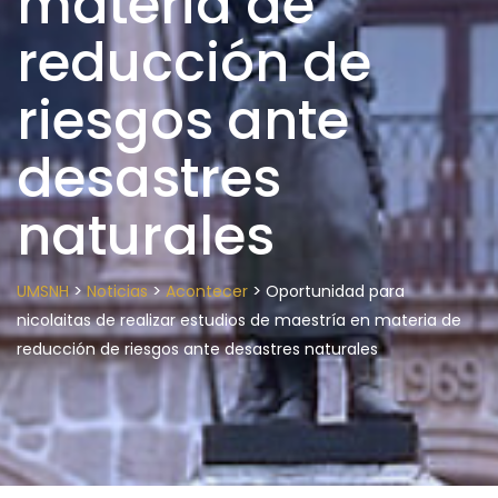
materia de
reducción de
riesgos ante
desastres
naturales
>
>
>
UMSNH
Noticias
Acontecer
Oportunidad para
nicolaitas de realizar estudios de maestría en materia de
reducción de riesgos ante desastres naturales