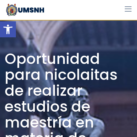
Skip
to
content
Open toolbar
Oportunidad
para nicolaitas
de realizar
estudios de
maestría en