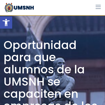
Skip
to
content
Open toolbar
Oportunidad
para que
alumnos de la
UMSNH se
capaciten en