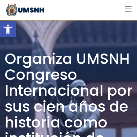
Skip
to
content
Open toolbar
Organiza UMSNH
Congreso
Internacional por
sus cien años de
historia como