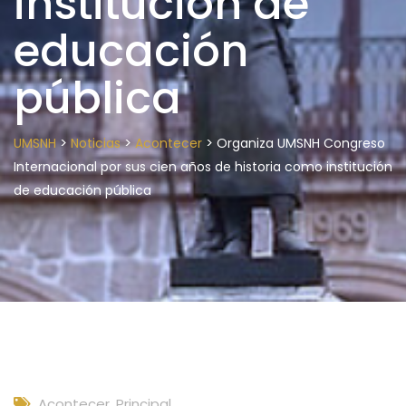
institución de
educación
pública
>
>
>
UMSNH
Noticias
Acontecer
Organiza UMSNH Congreso
Internacional por sus cien años de historia como institución
de educación pública
Acontecer
,
Principal