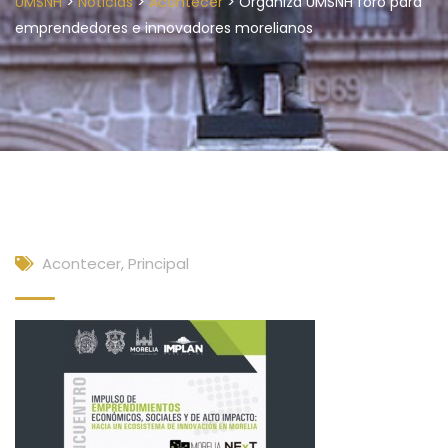
>
>
>
UMSNH
Noticias
Acontecer
Organiza UMSNH foro para
emprendedores e innovadores morelianos
Acontecer
,
Principal