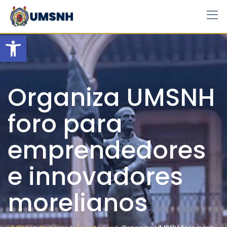
Skip
to
content
Open toolbar
Organiza UMSNH
foro para
emprendedores
e innovadores
morelianos