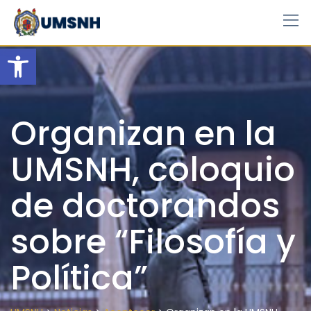
Skip
to
content
Open toolbar
Organizan en la
UMSNH, coloquio
de doctorandos
sobre “Filosofía y
Política”