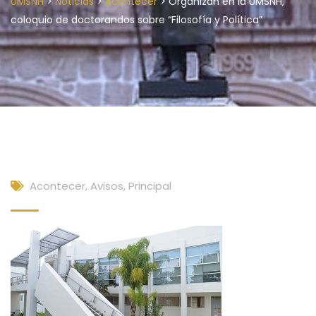
>
>
>
UMSNH
Noticias
Acontecer
Organizan en la UMSNH,
coloquio de doctorandos sobre “Filosofía y Política”
Acontecer
,
Avisos
,
Principal