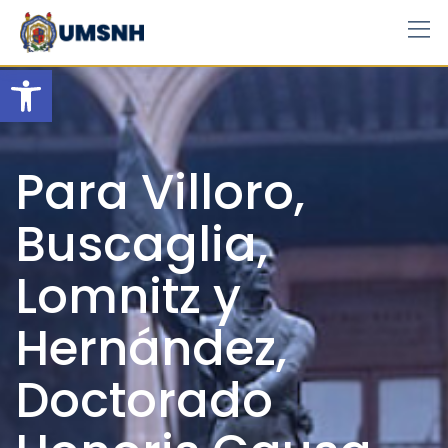
Skip
to
content
Open toolbar
Para Villoro,
Buscaglia,
Lomnitz y
Hernández,
Doctorado