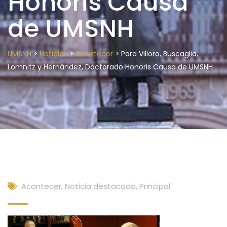
Honoris Causa
de UMSNH
>
>
>
UMSNH
Noticias
Acontecer
Para Villoro, Buscaglia,
Lomnitz y Hernández, Doctorado Honoris Causa de UMSNH
Acontecer
,
Noticia destacada
,
Principal