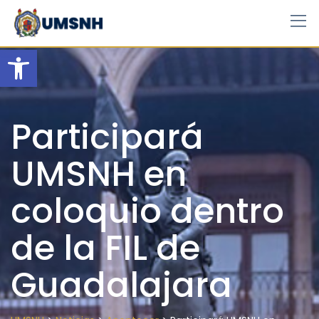
Skip
to
content
Open toolbar
Participará
UMSNH en
coloquio dentro
de la FIL de
Guadalajara