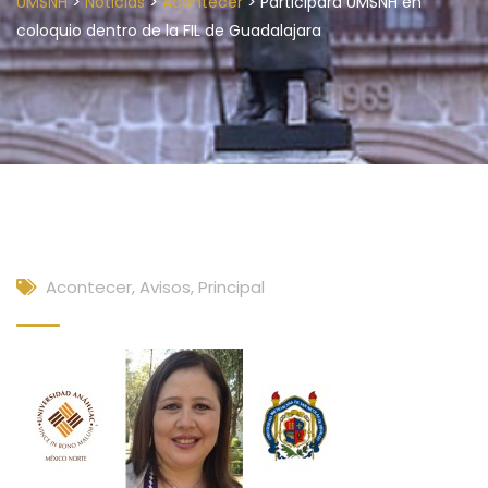
>
>
>
UMSNH
Noticias
Acontecer
Participará UMSNH en
coloquio dentro de la FIL de Guadalajara
Acontecer
,
Avisos
,
Principal