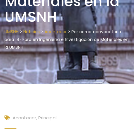
Materiales en la
UMSNH
>
>
>
UMSNH
Noticias
Acontecer
Por cerrar convocatoria
para 14º Foro en Ingeniería e Investigación de Materiales en
la UMSNH
Acontecer
,
Principal