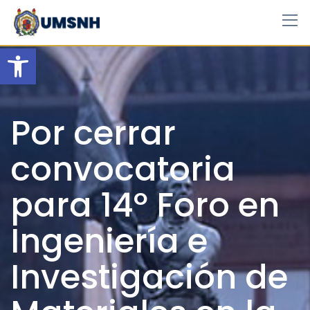
Skip
to
content
Open toolbar
Por cerrar
convocatoria
para 14º Foro en
Ingeniería e
Investigación de