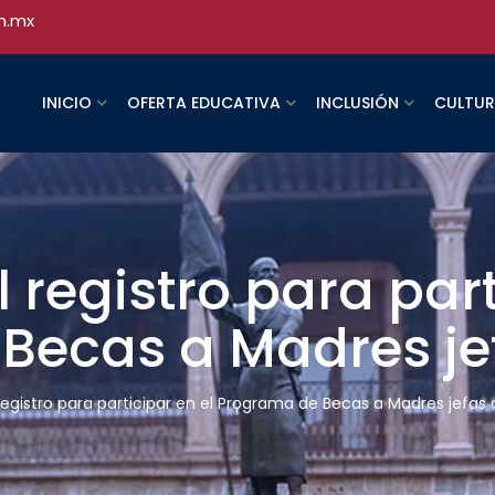
h.mx
INICIO
OFERTA EDUCATIVA
INCLUSIÓN
CULTU
l registro para part
Becas a Madres jef
 registro para participar en el Programa de Becas a Madres jefas 