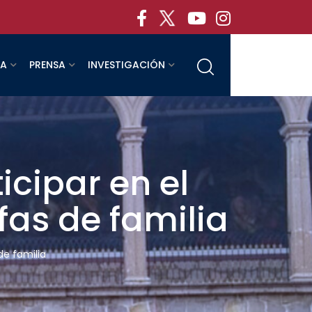
RA
PRENSA
INVESTIGACIÓN
icipar en el
as de familia
de familia