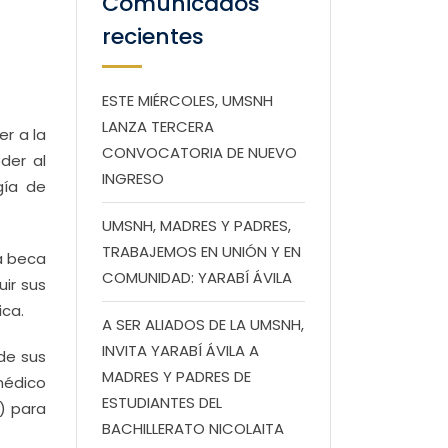
Comunicados
recientes
ESTE MIÉRCOLES, UMSNH
LANZA TERCERA
r a la
CONVOCATORIA DE NUEVO
der al
INGRESO
gía de
UMSNH, MADRES Y PADRES,
TRABAJEMOS EN UNIÓN Y EN
na beca
COMUNIDAD: YARABÍ ÁVILA
ir sus
ica.
A SER ALIADOS DE LA UMSNH,
INVITA YARABÍ ÁVILA A
de sus
MADRES Y PADRES DE
médico
ESTUDIANTES DEL
E) para
BACHILLERATO NICOLAITA