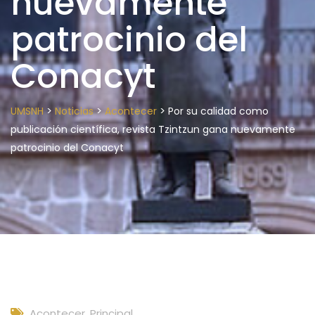
nuevamente
patrocinio del
Conacyt
>
>
>
UMSNH
Noticias
Acontecer
Por su calidad como
publicación científica, revista Tzintzun gana nuevamente
patrocinio del Conacyt
Acontecer
,
Principal