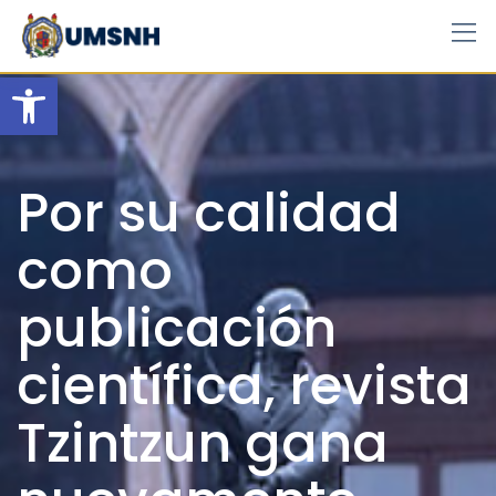
Skip
to
content
Open toolbar
Por su calidad
como
publicación
científica, revista
Tzintzun gana