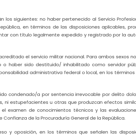
án los siguientes: no haber pertenecido al Servicio Profesi
epública, en términos de las disposiciones aplicables, pr
ntar con título legalmente expedido y registrado por la aut
creditado el servicio militar nacional. Para ambos sexos no
 o haber sido destituido/ inhabilitado como servidor públ
nsabilidad administrativa federal o local, en los términos
ido condenado/a por sentencia irrevocable por delito dolo
as, ni estupefacientes u otras que produzcan efectos simila
r el examen de conocimientos técnicos y las evaluacion
e Confianza de la Procuraduría General de la República.
eso y oposición, en los términos que señalen las disposi