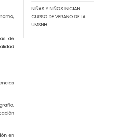
NIÑAS Y NIÑOS INICIAN
rónoma,
CURSO DE VERANO DE LA
UMSNH
eas de
ialidad
encias
rafía,
cación
ción en