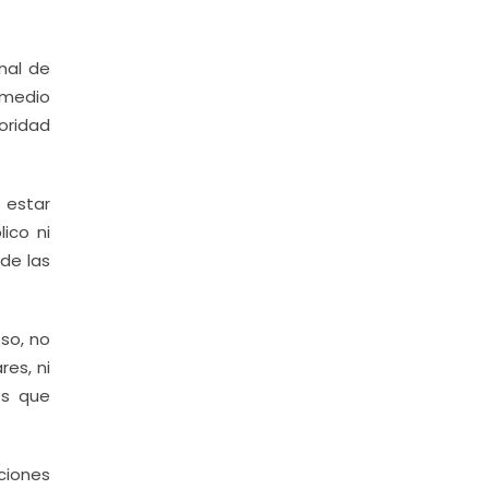
onal de
omedio
oridad
 estar
ico ni
 de las
so, no
res, ni
es que
ciones