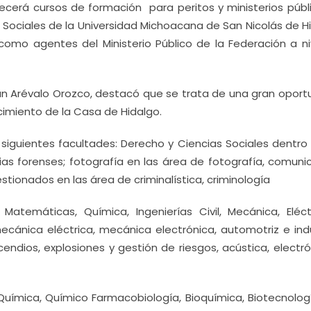
recerá cursos de formación para peritos y ministerios públi
 Sociales de la Universidad Michoacana de San Nicolás de H
como agentes del Ministerio Público de la Federación a ni
ián Arévalo Orozco, destacó que se trata de una gran oport
imiento de la Casa de Hidalgo.
 siguientes facultades: Derecho y Ciencias Sociales dentro
cias forenses; fotografía en las área de fotografía, comuni
tionados en las área de criminalística, criminología
Matemáticas, Química, Ingenierías Civil, Mecánica, Eléct
ecánica eléctrica, mecánica electrónica, automotriz e indus
cendios, explosiones y gestión de riesgos, acústica, electr
 Química, Químico Farmacobiología, Bioquímica, Biotecnolog