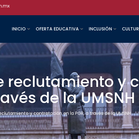
h.mx
INICIO
OFERTA EDUCATIVA
INCLUSIÓN
CULTU
e reclutamiento y 
través de la UMSNH
reclutamiento y contratación en la PGR, a través de la UMSNH