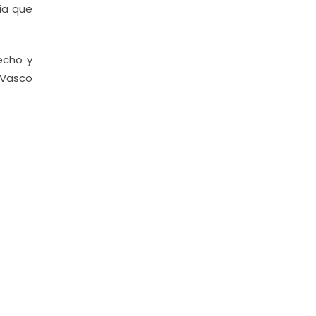
ia que
recho y
 Vasco