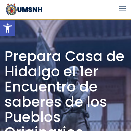
Skip
to
content
Open toolbar
Prepara Casa de
Hidalgo el 1er
Encuentro de
saberes de los
Pueblos