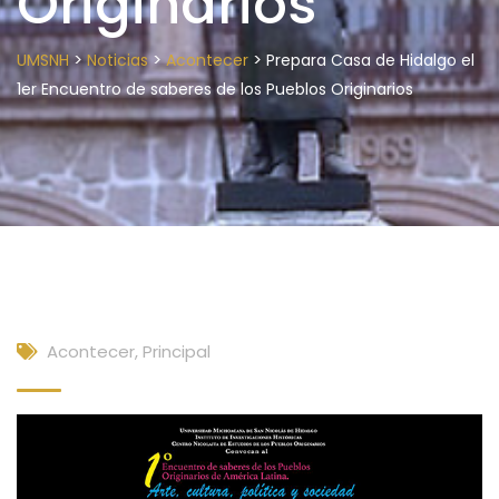
Originarios
>
>
>
UMSNH
Noticias
Acontecer
Prepara Casa de Hidalgo el
1er Encuentro de saberes de los Pueblos Originarios
Acontecer
,
Principal