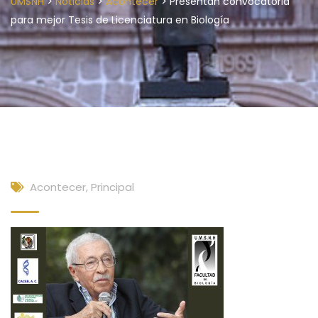
>
>
>
UMSNH
Noticias
Acontecer
Presentan convocatoria
para mejor Tesis de Licenciatura en Biología
Acontecer
,
Principal