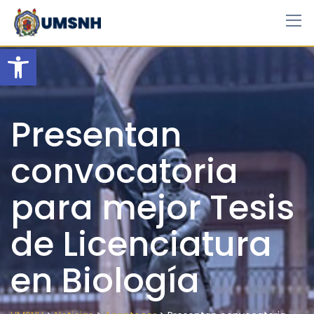
Skip
to
content
Open toolbar
Presentan
convocatoria
para mejor Tesis
de Licenciatura
en Biología