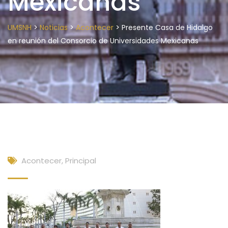
Mexicanas
>
>
>
UMSNH
Noticias
Acontecer
Presente Casa de Hidalgo
en reunión del Consorcio de Universidades Mexicanas
Acontecer
,
Principal