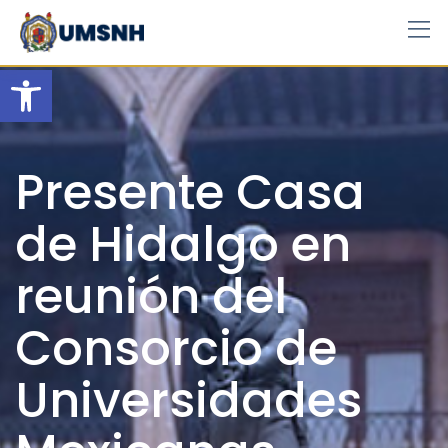
Skip
to
content
Open toolbar
Presente Casa
de Hidalgo en
reunión del
Consorcio de
Universidades