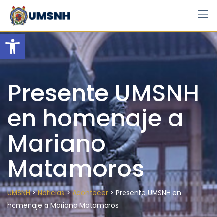
Skip
to
content
Open toolbar
Presente UMSNH
en homenaje a
Mariano
Matamoros
>
>
>
UMSNH
Noticias
Acontecer
Presente UMSNH en
homenaje a Mariano Matamoros