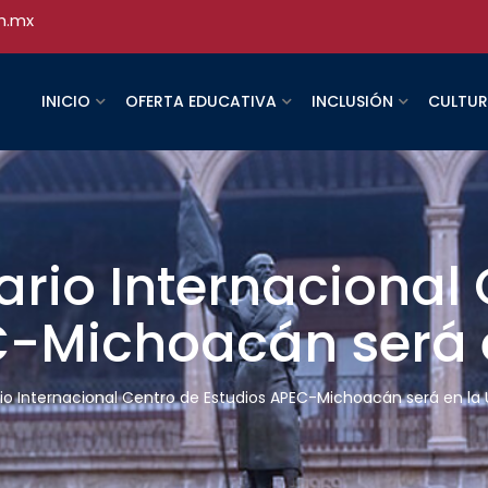
h.mx
INICIO
OFERTA EDUCATIVA
INCLUSIÓN
CULTU
rio Internacional 
C-Michoacán será
io Internacional Centro de Estudios APEC-Michoacán será en la