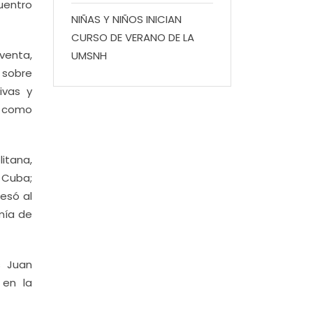
uentro
NIÑAS Y NIÑOS INICIAN
CURSO DE VERANO DE LA
oventa,
UMSNH
 sobre
ivas y
í como
itana,
 Cuba;
esó al
mía de
s Juan
 en la