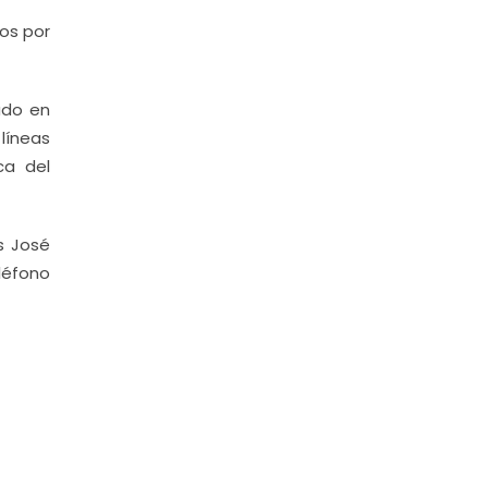
os por
ado en
 líneas
ca del
s José
léfono