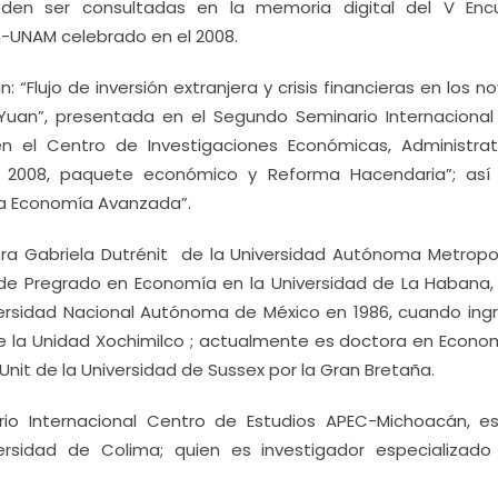
den ser consultadas en la memoria digital del V Enc
ón-UNAM celebrado en el 2008.
“Flujo de inversión extranjera y crisis financieras en los n
 Yuan”, presentada en el Segundo Seminario Internacional
en el Centro de Investigaciones Económicas, Administrat
co 2008, paquete económico y Reforma Hacendaria”; as
 la Economía Avanzada”.
ra Gabriela Dutrénit de la Universidad Autónoma Metropol
s de Pregrado en Economía en la Universidad de La Habana,
ersidad Nacional Autónoma de México en 1986, cuando ingr
la Unidad Xochimilco ; actualmente es doctora en Econo
 Unit de la Universidad de Sussex por la Gran Bretaña.
rio Internacional Centro de Estudios APEC-Michoacán, e
ersidad de Colima; quien es investigador especializado