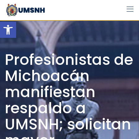
Skip
to
content
Open toolbar
Profesionistas de
Michoacán
manifiestan
respaldo a
UMSNH; solicitan