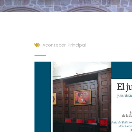
Acontecer
,
Principal