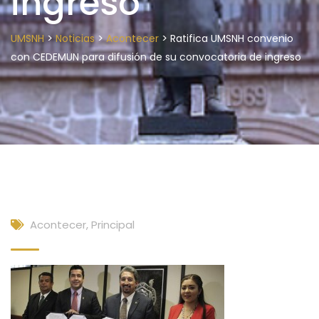
ingreso
>
>
>
UMSNH
Noticias
Acontecer
Ratifica UMSNH convenio
con CEDEMUN para difusión de su convocatoria de ingreso
Acontecer
,
Principal