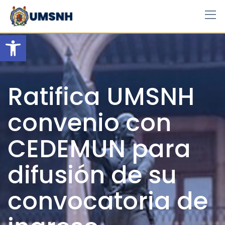
Skip
to
content
Open toolbar
Ratifica UMSNH
convenio con
CEDEMUN para
difusión de su
convocatoria de