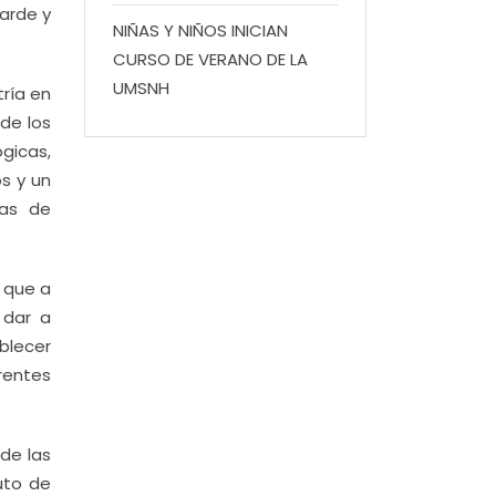
tarde y
NIÑAS Y NIÑOS INICIAN
CURSO DE VERANO DE LA
UMSNH
tría en
 de los
gicas,
s y un
ias de
ó que a
 dar a
ablecer
rentes
de las
tuto de