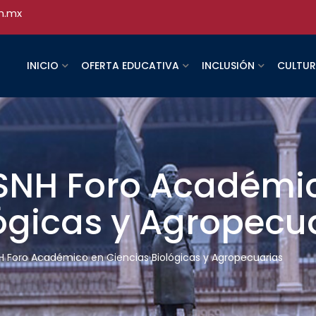
h.mx
INICIO
OFERTA EDUCATIVA
INCLUSIÓN
CULTU
SNH Foro Académi
ógicas y Agropecu
H Foro Académico en Ciencias Biológicas y Agropecuarias