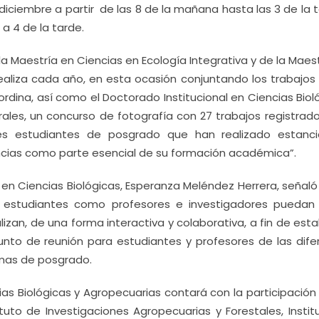
 diciembre a partir de las 8 de la mañana hasta las 3 de la 
a 4 de la tarde.
a Maestría en Ciencias en Ecología Integrativa y de la Maes
 realiza cada año, en esta ocasión conjuntando los trabajos
ina, así como el Doctorado Institucional en Ciencias Bioló
rales, un concurso de fotografía con 27 trabajos registrado
enes estudiantes de posgrado que han realizado estanc
ncias como parte esencial de su formación académica”.
 en Ciencias Biológicas, Esperanza Meléndez Herrera, señal
 estudiantes como profesores e investigadores puedan
lizan, de una forma interactiva y colaborativa, a fin de est
to de reunión para estudiantes y profesores de las dife
mas de posgrado.
as Biológicas y Agropecuarias contará con la participación 
ituto de Investigaciones Agropecuarias y Forestales, Insti