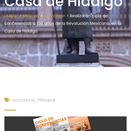
Casa de Hidalgo
>
>
>
UMSNH
Noticias
Acontecer
Realizarán ciclo de
conferencias a 108 años de la Revolución Mexicana, en la
Casa de Hidalgo
Acontecer
,
Principal