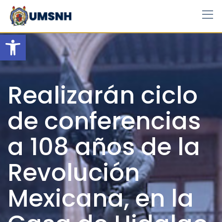
Skip
to
content
Open toolbar
Realizarán ciclo
de conferencias
a 108 años de la
Revolución
Mexicana, en la