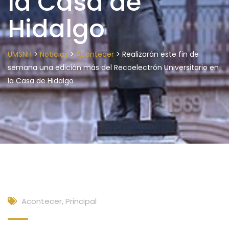
la Casa de
Hidalgo
>
>
>
UMSNH
Noticias
Acontecer
Realizarán este fin de
semana una edición más del Recoelectrón Universitario en
la Casa de Hidalgo
Acontecer
,
Principal