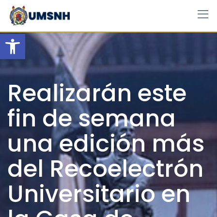
Skip
to
content
Open toolbar
Realizarán este
fin de semana
una edición más
del Recoelectrón
Universitario en