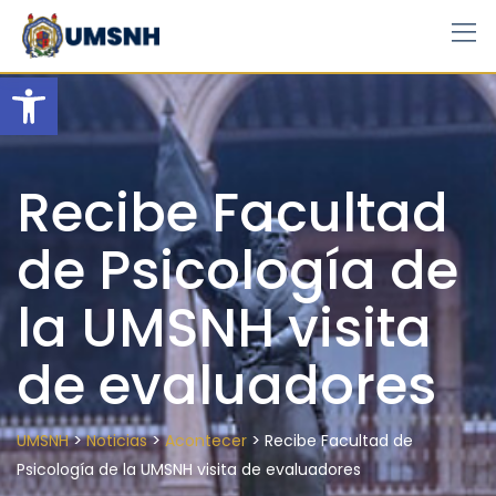
Skip
to
content
Open toolbar
Recibe Facultad
de Psicología de
la UMSNH visita
de evaluadores
>
>
>
UMSNH
Noticias
Acontecer
Recibe Facultad de
Psicología de la UMSNH visita de evaluadores