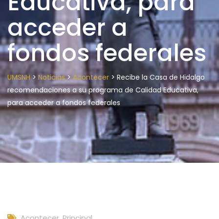
Educativa, para
acceder a
fondos federales
>
>
>
UMSNH
Noticias
Acontecer
Recibe la Casa de Hidalgo
recomendaciones a su programa de Calidad Educativa,
para acceder a fondos federales
Acontecer
,
Principal