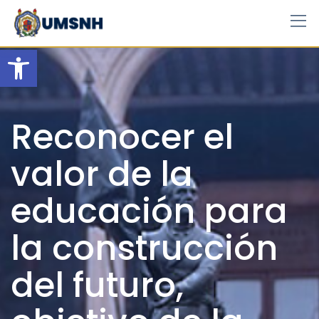
Skip
to
content
Open toolbar
Reconocer el
valor de la
educación para
la construcción
del futuro,