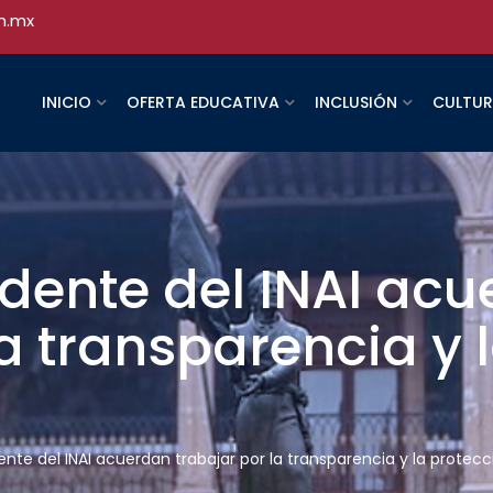
h.mx
INICIO
OFERTA EDUCATIVA
INCLUSIÓN
CULTU
idente del INAI ac
la transparencia y 
ente del INAI acuerdan trabajar por la transparencia y la protec