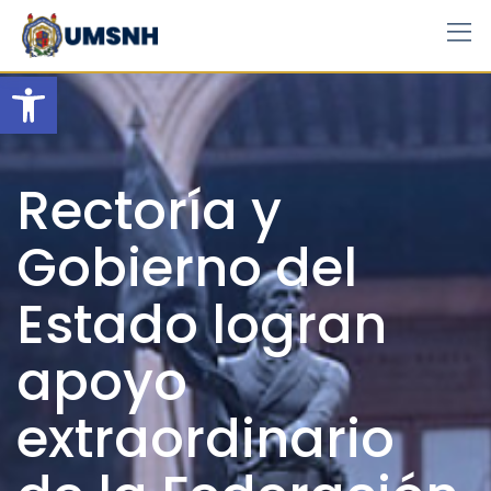
Skip
to
content
Open toolbar
Rectoría y
Gobierno del
Estado logran
apoyo
extraordinario