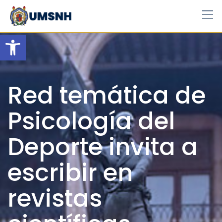
Skip
to
content
Open toolbar
Red temática de
Psicología del
Deporte invita a
escribir en
revistas