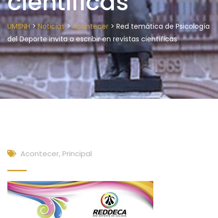
científicas
>
>
>
UMSNH
Noticias
Acontecer
Red temática de Psicología
del Deporte invita a escribir en revistas científicas
Acontecer
,
Principal